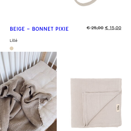
€
25,00
€
15,00
BEIGE – BONNET PIXIE
Lillé