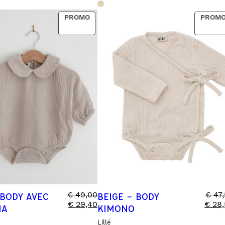
PRODUCT
PROMO
PROM
ON
SALE
€
49,00
€
47,
 BODY AVEC
BEIGE – BODY
€
29,40
€
28,
MA
KIMONO
Lillé