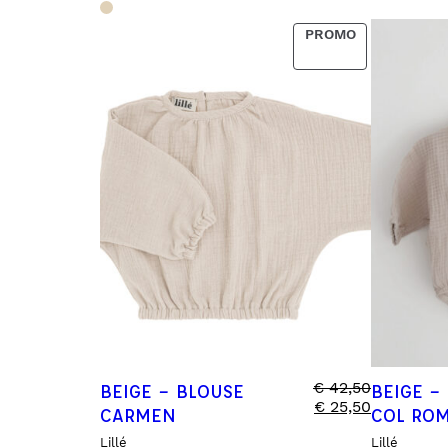
SPRAY TEXTILES
PRODUCT
PROMO
SUSPENSIONS PARFUMÉES
ON
SALE
TABLEAUX D’APPRENTISSAGES
€
42,50
BEIGE – BLOUSE
BEIGE –
€
25,50
CARMEN
COL RO
Lillé
Lillé