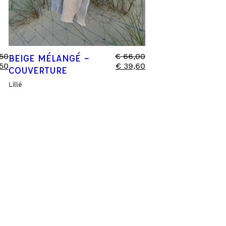
50
€
66,00
BEIGE MÉLANGÉ –
50
€
39,60
COUVERTURE
Lillé