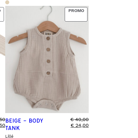
PRODUCT
PRODUCT
O
PROMO
ON
ON
SALE
SALE
50
€
40,00
BEIGE – BODY
50
€
24,00
TANK
Lillé