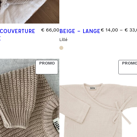
€
66,00
€
14,00
–
€
33,
 COUVERTURE
BEIGE – LANGE
E
Lillé
PRODUCT
PROMO
PROM
ON
SALE