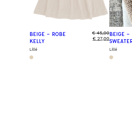
€
45,00
BEIGE – ROBE
BEIGE –
€
27,00
KELLY
SWEATE
Lillé
Lillé