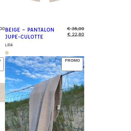
00
€
38,00
BEIGE – PANTALON
€
22,80
JUPE-CULOTTE
Lillé
PRODUCT
PRODUCT
O
PROMO
ON
ON
SALE
SALE