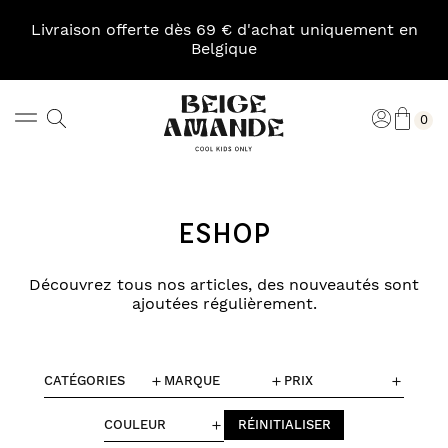
Skip
to
Livraison offerte dès 69 € d'achat uniquement en
content
Belgique
Pani
Rechercher
Connexi
0
Beige
Amande
ESHOP
Découvrez tous nos articles, des nouveautés sont
ajoutées régulièrement.
CATÉGORIES
MARQUE
PRIX
COULEUR
RÉINITIALISER