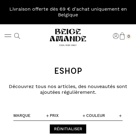
Skip
to
Livraison offerte dès 69 € d'achat uniquement en
content
Belgique
Pani
Rechercher
Connexi
0
Beige
Amande
ESHOP
Découvrez tous nos articles, des nouveautés sont
ajoutées régulièrement.
MARQUE
PRIX
COULEUR
RÉINITIALISER