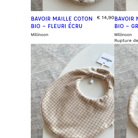
€
14,90
BAVOIR MAILLE COTON
BAVOIR 
BIO – FLEURI ÉCRU
BIO – G
Millinoon
Millinoon
Rupture de