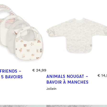
INES
TOURS DE LIT
VEILLEUSES
€
24,99
FRIENDS –
€
14,
ANIMALS NOUGAT –
 5 BAVOIRS
BAVOIR À MANCHES
Jollein