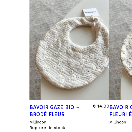
SPRAY TEXTILES
SUSPENSIONS PARFUMÉES
TABLEAUX D’APPRENTISSAGES
€
14,90
BAVOIR GAZE BIO –
BAVOIR 
BRODÉ FLEUR
FLEURI 
Millinoon
Millinoon
Rupture de stock