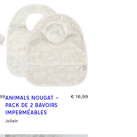
PUZZLE & JEUX DE SOCIÉTÉ
FONDS ET TOURS DE PARC
VÉHICULES
0 – 6 MOIS
6 – 12 MOIS
12 – 18 MOIS
18 – 2 ANS
2 – 3 ANS
3+ ANS
99
€
16,99
ANIMALS NOUGAT –
PACK DE 2 BAVOIRS
IMPERMÉABLES
Jollein