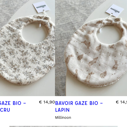
€
14,90
€
14,
GAZE BIO –
BAVOIR GAZE BIO –
ÉCRU
LAPIN
Millinoon