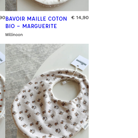
90
€
14,90
BAVOIR MAILLE COTON
BIO – MARGUERITE
Millinoon