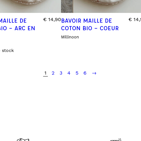
€
14,90
€
14,
MAILLE DE
BAVOIR MAILLE DE
IO – ARC EN
COTON BIO – COEUR
Millinoon
 stock
1
2
3
4
5
6
→