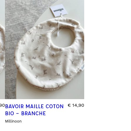
90
€
14,90
BAVOIR MAILLE COTON
BIO – BRANCHE
Millinoon