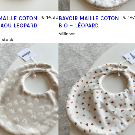
€
14,90
€
14,
MAILLE COTON
BAVOIR MAILLE COTON
RAOU LEOPARD
BIO – LÉOPARD
Millinoon
 stock