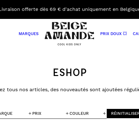
Livraison offerte dès 69 € d'achat uniquement en Belgiqu
MARQUES
PRIX DOUX 💥
CA
Beige
Amande
Close
BAVOIRS
COUVERTURES
ACCE
search
BIBERONS ET ACCESSOIRES
DOUDOUS
JOUE
ESHOP
BOÎTES À TARTINES ET GOURDES
DÉCORATIONS
MATE
SERVIETTES
DRAPS HOUSSES
NIDS
PORTE
z tous nos articles, des nouveautés sont ajoutées régul
NGER
TÉTINES GRIGNOTEUSES
GIGOTEUSES
PROT
VAISSELLE
LIVRES DE SOUVENIRS
SACS
MOBILES
PANIERS DE RANGEMENTS
ARQUE
PRIX
COULEUR
RÉINITIALISE
PELUCHES MUSICALES
RANGES DOUDOU
ES
TABLEAUX D’APPRENTISSAGES