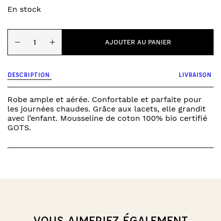
En stock
quantité
−
+
de
AJOUTER AU PANIER
beige
-
robe
DESCRIPTION
LIVRAISON
kelly
Robe ample et aérée. Confortable et parfaite pour
les journées chaudes. Grâce aux lacets, elle grandit
avec l’enfant. Mousseline de coton 100% bio certifié
GOTS.
VOUS AIMERIEZ ÉGALEMENT