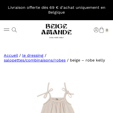
Skip
to
Livraison offerte dès 69 € d'achat uniquement en
content
Belgique
Pani
Rechercher
Connexi
0
Beige
Amande
Accueil
/
le dressing
/
salopettes/combinaisons/robes
/
beige – robe kelly