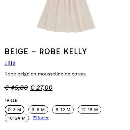
BEIGE – ROBE KELLY
Lillé
Robe beige en mousseline de coton.
€
45,00
€
27,00
TAILLE
0-3 M
3-6 M
6-12 M
12-18 M
Effacer
18-24 M