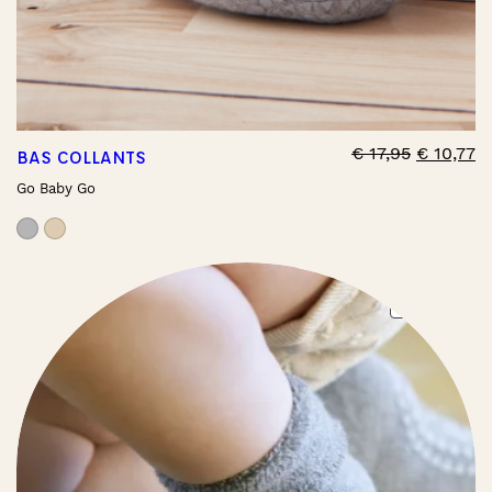
€
17,95
€
10,77
BAS COLLANTS
Go Baby Go
PRO
PROMO
ON
SAL