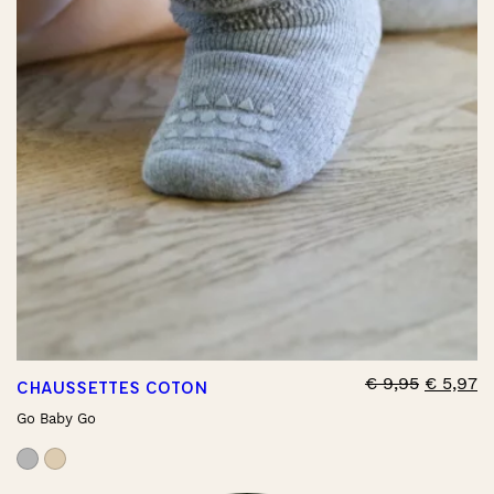
€
9,95
€
5,97
CHAUSSETTES COTON
Go Baby Go