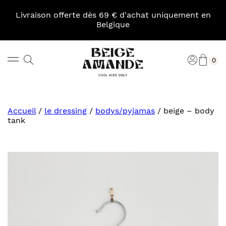
Skip
to
Livraison offerte dès 69 € d'achat uniquement en
content
Belgique
Pani
Rechercher
Connexi
0
Beige
Amande
Accueil
/
le dressing
/
bodys/pyjamas
/
beige – body
tank