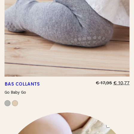
€
17,95
€
10,77
BAS COLLANTS
Go Baby Go
PRO
PROMO
ON
SAL