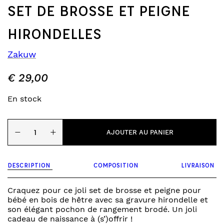
SET DE BROSSE ET PEIGNE
HIRONDELLES
Zakuw
€
29,00
En stock
quantité
−
+
de
AJOUTER AU PANIER
Set
de
brosse
DESCRIPTION
COMPOSITION
LIVRAISON
et
peigne
hirondelles
Craquez pour ce joli set de brosse et peigne pour
bébé en bois de hêtre avec sa gravure hirondelle et
son élégant pochon de rangement brodé. Un joli
cadeau de naissance à (s’)offrir !