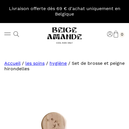
Skip
to
Livraison offerte dès 69 € d'achat uniquement en
content
Belgique
Pani
Rechercher
Connexi
0
Beige
Amande
Accueil
/
les soins
/
hygiène
/
Set de brosse et peigne
hirondelles