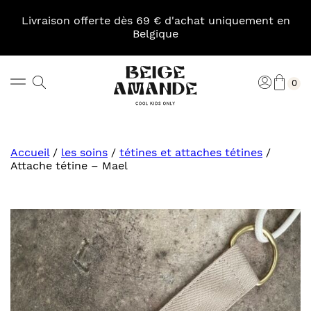
Skip
to
Livraison offerte dès 69 € d'achat uniquement en
content
Belgique
Pani
Rechercher
Connexi
0
Beige
Amande
Accueil
/
les soins
/
tétines et attaches tétines
/
Attache tétine – Mael