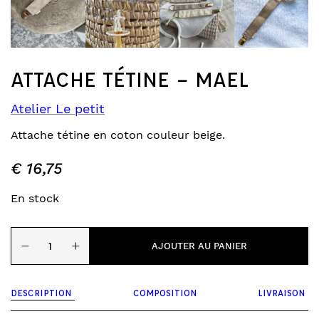
ATTACHE TÉTINE – MAEL
Atelier Le petit
Attache tétine en coton couleur beige.
€
16,75
En stock
quantité
−
+
de
AJOUTER AU PANIER
Attache
tétine
-
DESCRIPTION
COMPOSITION
LIVRAISON
Mael