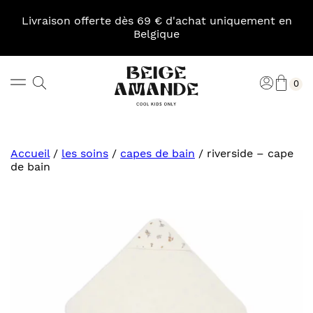
Skip
to
Livraison offerte dès 69 € d'achat uniquement en
content
Belgique
Pani
Rechercher
Connexi
0
Beige
Amande
Accueil
/
les soins
/
capes de bain
/
riverside – cape
de bain