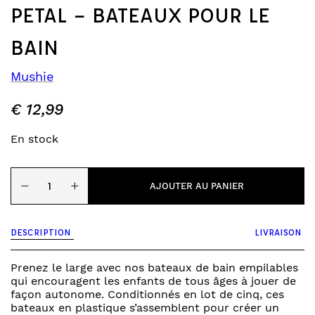
PETAL – BATEAUX POUR LE
BAIN
Mushie
€
12,99
En stock
quantité
−
+
de
AJOUTER AU PANIER
petal
-
bateaux
DESCRIPTION
LIVRAISON
pour
le
bain
Prenez le large avec nos bateaux de bain empilables
qui encouragent les enfants de tous âges à jouer de
façon autonome. Conditionnés en lot de cinq, ces
bateaux en plastique s’assemblent pour créer un