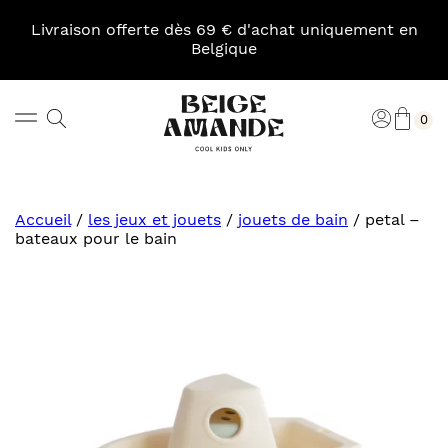
Skip
to
Livraison offerte dès 69 € d'achat uniquement en
content
Belgique
Pani
Rechercher
Connexi
0
Beige
Amande
Accueil
/
les jeux et jouets
/
jouets de bain
/
petal –
bateaux pour le bain