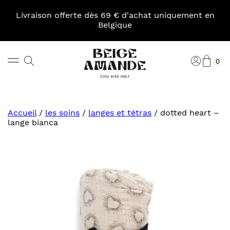
Skip
to
Livraison offerte dès 69 € d'achat uniquement en
content
Belgique
Pani
Rechercher
Connexi
0
Beige
Amande
Accueil
/
les soins
/
langes et tétras
/
dotted heart –
lange bianca