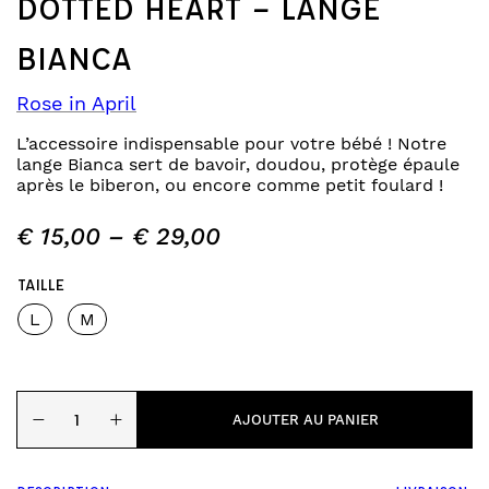
DOTTED HEART – LANGE
BIANCA
Rose in April
L’accessoire indispensable pour votre bébé ! Notre
lange Bianca sert de bavoir, doudou, protège épaule
après le biberon, ou encore comme petit foulard !
€
15,00
–
€
29,00
TAILLE
L
M
quantité
−
+
de
AJOUTER AU PANIER
dotted
heart
-