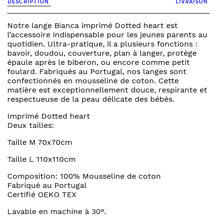
DESCRIPTION
LIVRAISON
lange
bianca
Notre lange Bianca imprimé Dotted heart est
l’accessoire indispensable pour les jeunes parents au
quotidien. Ultra-pratique, il a plusieurs fonctions :
bavoir, doudou, couverture, plan à langer, protège
épaule après le biberon, ou encore comme petit
foulard. Fabriqués au Portugal, nos langes sont
confectionnés en mousseline de coton. Cette
matière est exceptionnellement douce, respirante et
respectueuse de la peau délicate des bébés.
Imprimé Dotted heart
Deux tailles:
Taille M 70x70cm
Taille L 110x110cm
Composition: 100% Mousseline de coton
Fabriqué au Portugal
Certifié OEKO TEX
Lavable en machine à 30°.