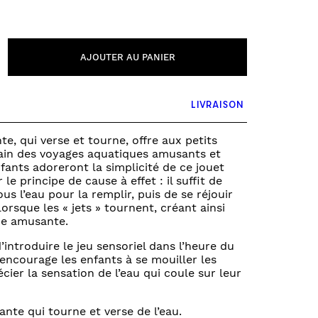
PUZZLE & JEUX DE SOCIÉTÉ
FONDS ET TOURS DE PARC
VÉHICULES
AJOUTER AU PANIER
0 – 6 MOIS
6 – 12 MOIS
12 – 18 MOIS
LIVRAISON
18 – 2 ANS
2 – 3 ANS
te, qui verse et tourne, offre aux petits
ain des voyages aquatiques amusants et
3+ ANS
nfants adoreront la simplicité de ce jouet
 le principe de cause à effet : il suffit de
us l’eau pour la remplir, puis de se réjouir
r lorsque les « jets » tournent, créant ainsi
e amusante.
introduire le jeu sensoriel dans l’heure du
encourage les enfants à se mouiller les
cier la sensation de l’eau qui coule sur leur
nte qui tourne et verse de l’eau.