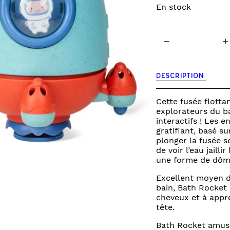
En stock
INES
TOURS DE LIT
VEILLEUSES
quantité
−
+
de
jouet
de
bain
DESCRIPTION
-
fusée
Cette fusée flottan
explorateurs du b
interactifs ! Les e
gratifiant, basé sur
plonger la fusée so
de voir l’eau jailli
une forme de dôm
Excellent moyen d’
bain, Bath Rocket 
cheveux et à appré
tête.
Bath Rocket amusa