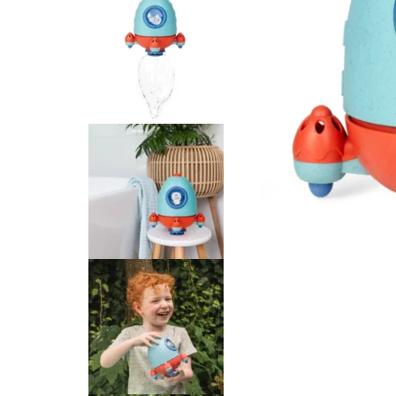
T-SHIRTS/BLOUSES
TÉTINES ET ATTACHES TÉT
TROUSSES DE TOILETTE
SAVONS
BIJOUX
CARTE CADEAU 💌
BOUGIES
BRÛLES PARFUM
FONDANTS PARFUMÉS
PAPETERIE
PARFUMS VOITURE
SAC WEEK-END
SAVONS