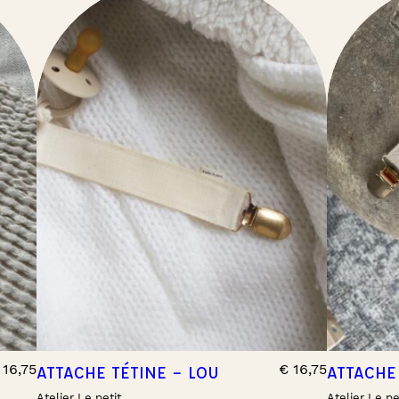
16,75
€
16,75
ATTACHE TÉTINE – LOU
ATTACHE
Atelier Le petit
Atelier Le pe