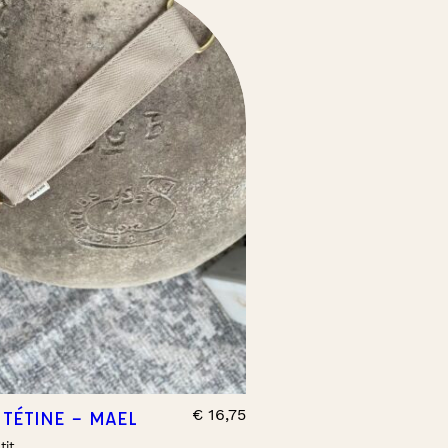
€
16,75
 TÉTINE – MAEL
tit