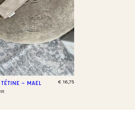
€
16,75
 TÉTINE – MAEL
tit