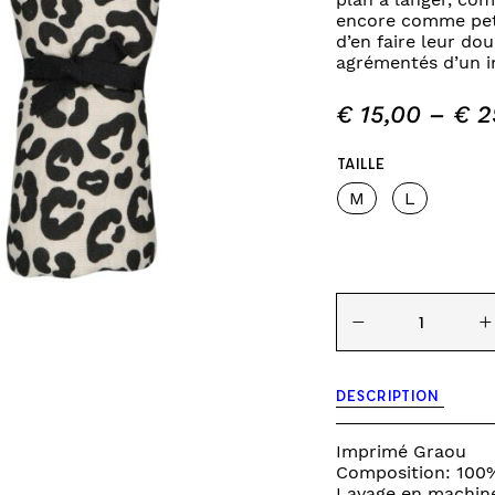
INES
TOURS DE LIT
encore comme peti
d’en faire leur do
VEILLEUSES
agrémentés d’un i
€
15,00
–
€
2
TAILLE
M
L
quantité
−
+
de
graou
-
lange
DESCRIPTION
Bianca
Imprimé Graou
Composition: 100
Lavage en machine