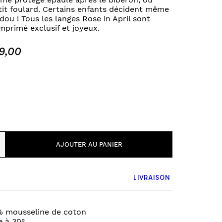
PUZZLE & JEUX DE SOCIÉTÉ
t foulard. Certains enfants décident même
udou ! Tous les langes Rose in April sont
FONDS ET TOURS DE PARC
mprimé exclusif et joyeux.
VÉHICULES
0 – 6 MOIS
9,00
6 – 12 MOIS
12 – 18 MOIS
18 – 2 ANS
2 – 3 ANS
3+ ANS
AJOUTER AU PANIER
LIVRAISON
% mousseline de coton
 à 30°