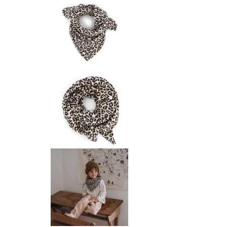
T-SHIRTS/BLOUSES
TÉTINES ET ATTACHES TÉT
TROUSSES DE TOILETTE
SAVONS
BIJOUX
CARTE CADEAU 💌
BOUGIES
BRÛLES PARFUM
FONDANTS PARFUMÉS
PAPETERIE
PARFUMS VOITURE
SAC WEEK-END
SAVONS