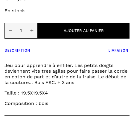
En stock
quantité
−
+
de
AJOUTER AU PANIER
Fraise
à
lacer
DESCRIPTION
LIVRAISON
Jeu pour apprendre à enfiler. Les petits doigts
deviennent vite très agiles pour faire passer la corde
en coton de part et d’autre de la fraise! Le début de
la couture… Bois FSC. + 3 ans
Taille : 19.5X19.5X4
Composition : bois