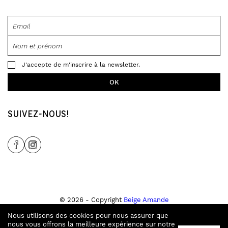
J'accepte de m'inscrire à la newsletter.
SUIVEZ-NOUS!
Share Icon
Share Icon
© 2026 - Copyright
Beige Amande
Tous droits réservés
Nous utilisons des cookies pour nous assurer que
Site créé par
Tampala Studio
&
Ecran Noir
.
nous vous offrons la meilleure expérience sur notre