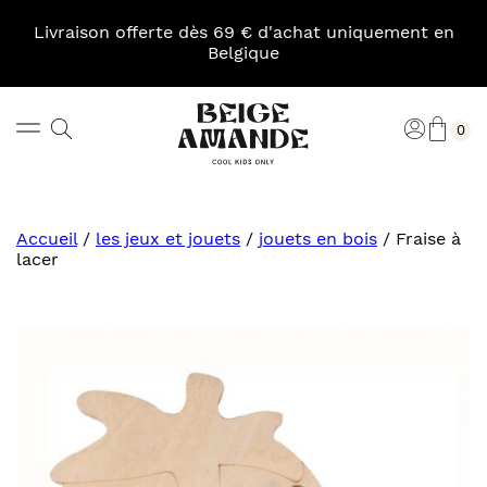
Skip
to
Livraison offerte dès 69 € d'achat uniquement en
content
Belgique
Pani
Rechercher
Connexi
0
Beige
Amande
Accueil
/
les jeux et jouets
/
jouets en bois
/
Fraise à
lacer