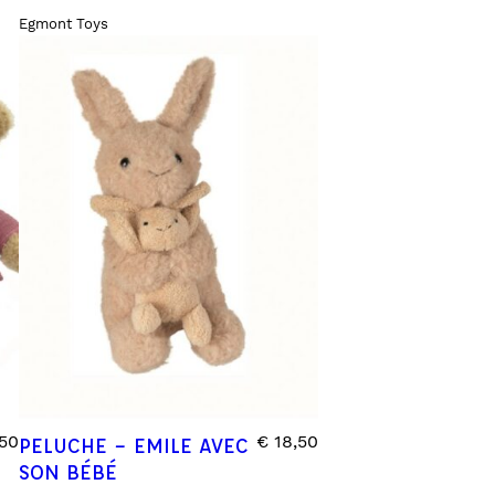
Egmont Toys
50
€
18,50
PELUCHE – EMILE AVEC
SON BÉBÉ