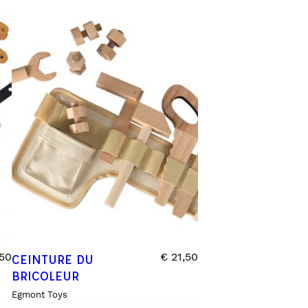
PUZZLE & JEUX DE SOCIÉTÉ
FONDS ET TOURS DE PARC
VÉHICULES
0 – 6 MOIS
6 – 12 MOIS
12 – 18 MOIS
18 – 2 ANS
2 – 3 ANS
3+ ANS
50
€
21,50
CEINTURE DU
BRICOLEUR
Egmont Toys