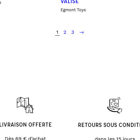
VALISE
s
Egmont Toys
1
2
3
→
LIVRAISON OFFERTE
RETOURS SOUS CONDIT
Dès 69 € d’achat
dans les 15 jours