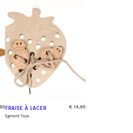
95
€
14,95
FRAISE À LACER
Egmont Toys