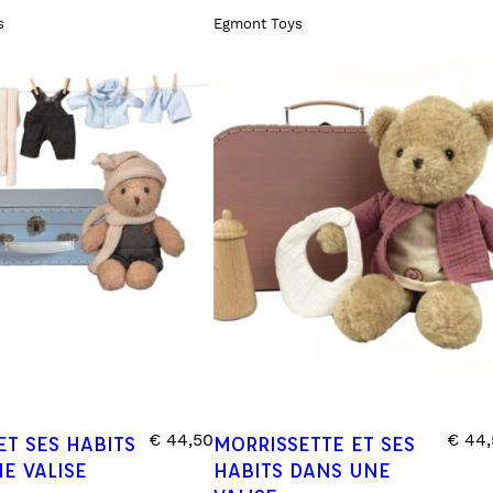
s
Egmont Toys
€
44,50
€
44,
ET SES HABITS
MORRISSETTE ET SES
E VALISE
HABITS DANS UNE