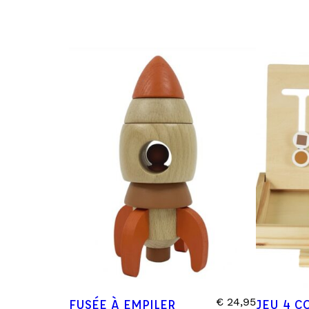
€
24,95
FUSÉE À EMPILER
JEU 4 C