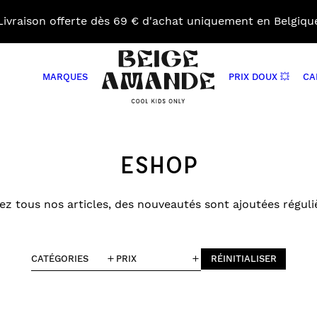
Livraison offerte dès 69 € d'achat uniquement en Belgiqu
MARQUES
PRIX DOUX 💥
CA
Beige
Amande
Close
BAVOIRS
COUVERTURES
ACCE
search
BIBERONS ET ACCESSOIRES
DOUDOUS
JOUE
ESHOP
BOÎTES À TARTINES ET GOURDES
DÉCORATIONS
MATE
SERVIETTES
DRAPS HOUSSES
NIDS
PORTE
z tous nos articles, des nouveautés sont ajoutées régul
NGER
TÉTINES GRIGNOTEUSES
GIGOTEUSES
PROT
VAISSELLE
LIVRES DE SOUVENIRS
SACS
MOBILES
PANIERS DE RANGEMENTS
CATÉGORIES
PRIX
RÉINITIALISER
PELUCHES MUSICALES
RANGES DOUDOU
ES
TABLEAUX D’APPRENTISSAGES