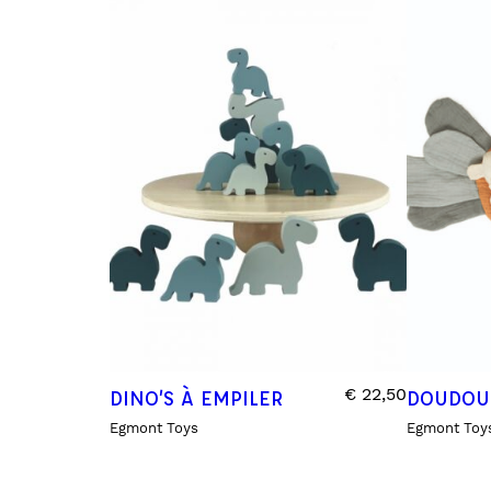
SPRAY TEXTILES
SUSPENSIONS PARFUMÉES
TABLEAUX D’APPRENTISSAGES
€
22,50
DINO’S À EMPILER
DOUDOU 
Egmont Toys
Egmont Toy