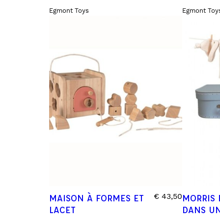
Egmont Toys
Egmont Toy
€
43,50
MAISON À FORMES ET
MORRIS 
LACET
DANS UN