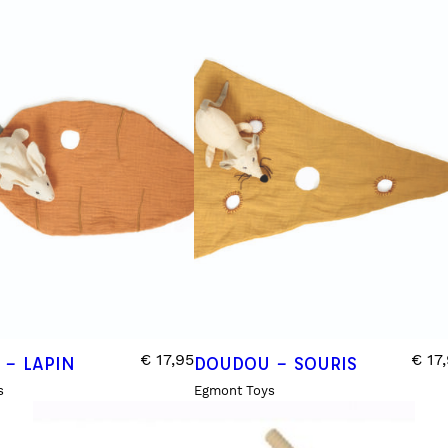
€
17,95
€
17,
– LAPIN
DOUDOU – SOURIS
s
Egmont Toys