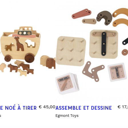
INES
TOURS DE LIT
VEILLEUSES
€
45,00
€
17,
E NOÉ À TIRER
ASSEMBLE ET DESSINE
s
Egmont Toys