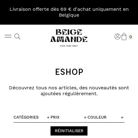
Skip
to
Livraison offerte dès 69 € d'achat uniquement en
content
Belgique
Pani
Rechercher
Connexi
0
Beige
Amande
ESHOP
Découvrez tous nos articles, des nouveautés sont
ajoutées régulièrement.
CATÉGORIES
PRIX
COULEUR
RÉINITIALISER