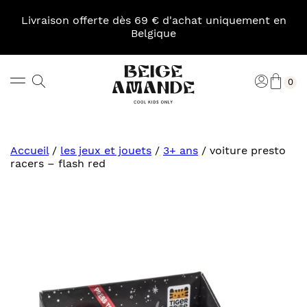
Skip
to
Livraison offerte dès 69 € d'achat uniquement en
content
Belgique
Pani
Rechercher
Connexi
0
Beige
Amande
Accueil
/
les jeux et jouets
/
3+ ans
/
voiture presto
racers – flash red