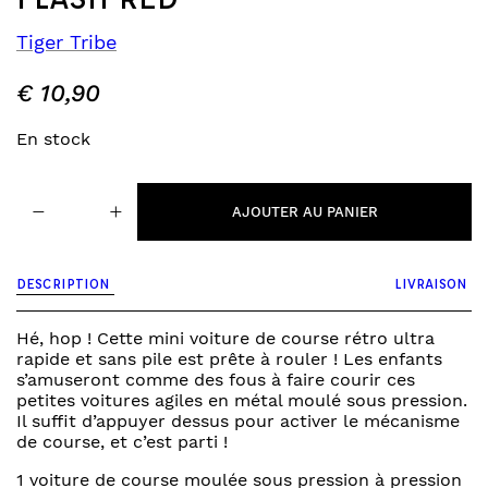
Tiger Tribe
€
10,90
En stock
quantité
−
+
de
AJOUTER AU PANIER
voiture
presto
racers
DESCRIPTION
LIVRAISON
-
flash
red
Hé, hop ! Cette mini voiture de course rétro ultra
rapide et sans pile est prête à rouler ! Les enfants
s’amuseront comme des fous à faire courir ces
petites voitures agiles en métal moulé sous pression.
Il suffit d’appuyer dessus pour activer le mécanisme
de course, et c’est parti !
1 voiture de course moulée sous pression à pression