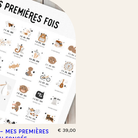
€
39,00
 – MES PREMIÈRES