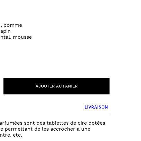
PUZZLE & JEUX DE SOCIÉTÉ
FONDS ET TOURS DE PARC
VÉHICULES
in, pomme
0 – 6 MOIS
Sapin
antal, mousse
6 – 12 MOIS
12 – 18 MOIS
18 – 2 ANS
2 – 3 ANS
3+ ANS
AJOUTER AU PANIER
LIVRAISON
arfumées sont des tablettes de cire dotées
te permettant de les accrocher à une
ntre, etc.