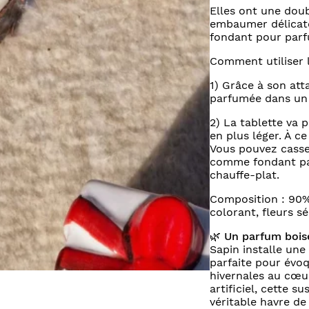
Elles ont une doub
embaumer délicate
fondant pour parf
Comment utiliser 
1) Grâce à son att
parfumée dans un d
2) La tablette va 
en plus léger. À c
Vous pouvez casser
comme fondant pa
chauffe-plat.
Composition : 90%
colorant, fleurs s
🌿
Un parfum boisé
Sapin installe une
parfaite pour évoq
hivernales au cœur
artificiel, cette 
véritable havre de