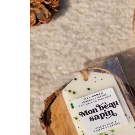
T-SHIRTS/BLOUSES
TÉTINES ET ATTACHES TÉT
TROUSSES DE TOILETTE
SAVONS
BIJOUX
CARTE CADEAU 💌
BOUGIES
BRÛLES PARFUM
FONDANTS PARFUMÉS
PAPETERIE
PARFUMS VOITURE
SAC WEEK-END
SAVONS