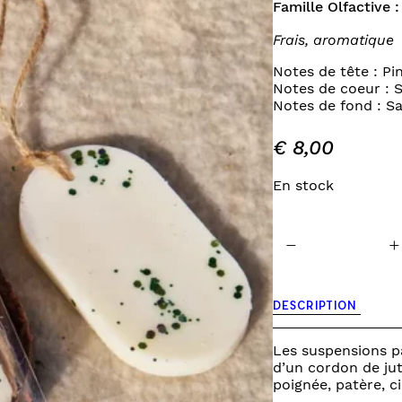
Famille Olfactive :
INES
TOURS DE LIT
Frais, aromatique
VEILLEUSES
Notes de tête : P
Notes de coeur : 
Notes de fond : S
€
8,00
En stock
quantité
−
+
de
suspension
parfumée
-
DESCRIPTION
mon
beau
sapin
Les suspensions p
d’un cordon de ju
poignée, patère, ci