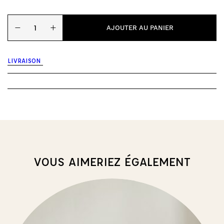
quantité
−
+
de
AJOUTER AU PANIER
Jouet
de
dentition
LIVRAISON
-
Spotty
the
Mushroom
VOUS AIMERIEZ ÉGALEMENT