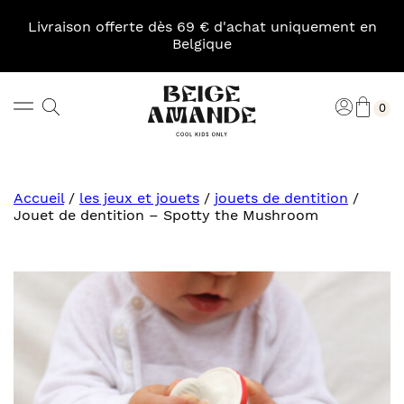
Skip
to
Livraison offerte dès 69 € d'achat uniquement en
content
Belgique
Pani
Rechercher
Connexi
0
Beige
Amande
Accueil
/
les jeux et jouets
/
jouets de dentition
/
Jouet de dentition – Spotty the Mushroom