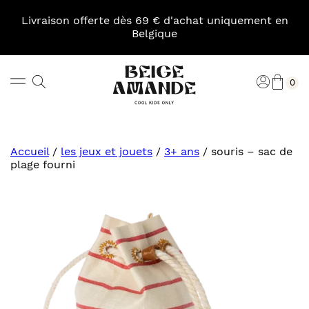
Skip
to
Livraison offerte dès 69 € d'achat uniquement en
content
Belgique
Pani
Rechercher
Connexi
0
Beige
Amande
Accueil
/
les jeux et jouets
/
3+ ans
/
souris – sac de
plage fourni