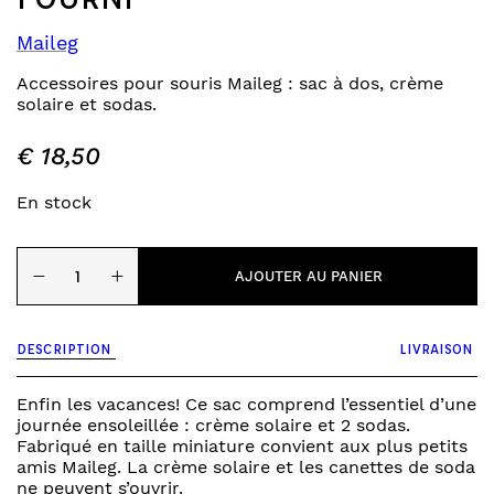
Maileg
Accessoires pour souris Maileg : sac à dos, crème
solaire et sodas.
€
18,50
En stock
quantité
−
+
de
AJOUTER AU PANIER
souris
-
sac
DESCRIPTION
LIVRAISON
de
plage
fourni
Enfin les vacances! Ce sac comprend l’essentiel d’une
journée ensoleillée : crème solaire et 2 sodas.
Fabriqué en taille miniature convient aux plus petits
amis Maileg. La crème solaire et les canettes de soda
ne peuvent s’ouvrir.