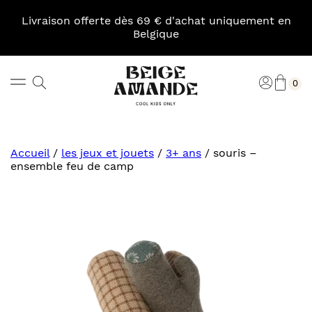
Skip
to
Livraison offerte dès 69 € d'achat uniquement en
content
Belgique
Pani
Rechercher
Connexi
0
Beige
Amande
Accueil
/
les jeux et jouets
/
3+ ans
/
souris –
ensemble feu de camp