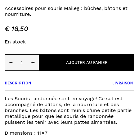
Accessoires pour souris Maileg : bûches, bâtons et
nourriture.
€
18,50
En stock
quantité
−
+
de
AJOUTER AU PANIER
souris
-
ensemble
DESCRIPTION
LIVRAISON
feu
de
camp
Les Souris randonnée sont en voyage! Ce set est
accompagné de bâtons, de la nourriture et des
branches. Les bâtons sont munis d’une petite partie
métallique pour que les souris de randonnée
puissent les tenir avec leurs pattes aimantées.
Dimensions : 11×7