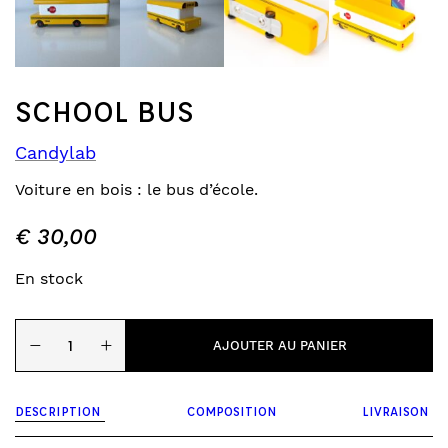
SCHOOL BUS
Candylab
Voiture en bois : le bus d’école.
€
30,00
En stock
quantité
−
+
de
AJOUTER AU PANIER
School
bus
DESCRIPTION
COMPOSITION
LIVRAISON