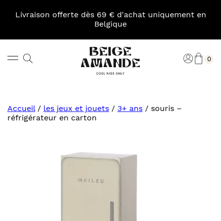
Skip
to
Livraison offerte dès 69 € d'achat uniquement en
content
Belgique
Pani
Rechercher
Connexi
0
Beige
Amande
Accueil
/
les jeux et jouets
/
3+ ans
/
souris –
réfrigérateur en carton