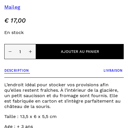
Maileg
€
17,00
En stock
quantité
−
+
de
AJOUTER AU PANIER
souris
-
réfrigérateur
DESCRIPTION
LIVRAISON
en
carton
L’endroit idéal pour stocker vos provisions afin
qu’elles restent fraîches. À l’intérieur de la glacière,
un petit saucisson et du fromage sont fournis. Elle
est fabriquée en carton et s’intègre parfaitement au
château de la souris.
Taille : 13,5 x 6 x 5,5 cm
Age : + 3 ans