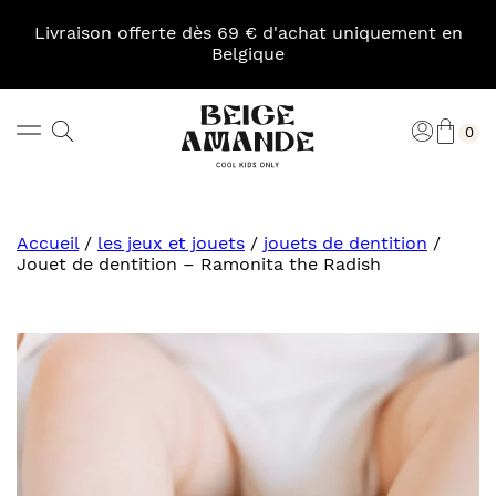
Skip
to
Livraison offerte dès 69 € d'achat uniquement en
content
Belgique
Pani
Rechercher
Connexi
0
Beige
Amande
Accueil
/
les jeux et jouets
/
jouets de dentition
/
Jouet de dentition – Ramonita the Radish