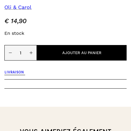
Oli & Carol
€
14,90
En stock
quantité
−
+
de
AJOUTER AU PANIER
Jouet
de
dentition
LIVRAISON
-
Ramonita
the
Radish