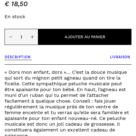
€
18,50
En stock
quantité
−
+
de
AJOUTER AU PANIER
mouton
-
peluche
DESCRIPTION
LIVRAISON
musicale
« Dors mon enfant, dors »… C’est la douce musique
qui sort du mignon petit agneau quand on tire la
ficelle. Cette sympathique peluche musicale peut
être apaisante pour ton bébé. En haut, l’agneau est
muni d’un ruban qui tu permet de l’attacher
facilement à quelque chose. Conseil : fais jouer
régulièrement la musique près de ton ventre de
femme enceinte et tu verras qu’elle sera familière et
apaisante pour ton enfant nouveau-né. Ce peluche
musicale est donc un joli cadeau de grossesse. Il
constituera également un excellent cadeau de
naissance.