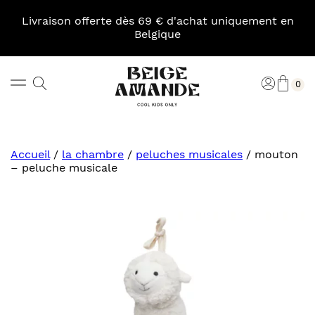
Skip
to
Livraison offerte dès 69 € d'achat uniquement en
content
Belgique
Pani
Rechercher
Connexi
0
Beige
Amande
Accueil
/
la chambre
/
peluches musicales
/
mouton
– peluche musicale