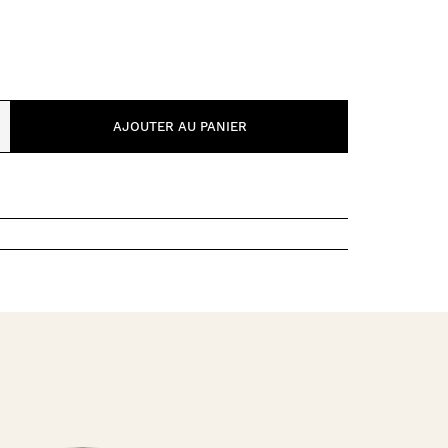
PUZZLE & JEUX DE SOCIÉTÉ
FONDS ET TOURS DE PARC
VÉHICULES
0 – 6 MOIS
6 – 12 MOIS
AJOUTER AU PANIER
12 – 18 MOIS
18 – 2 ANS
2 – 3 ANS
3+ ANS