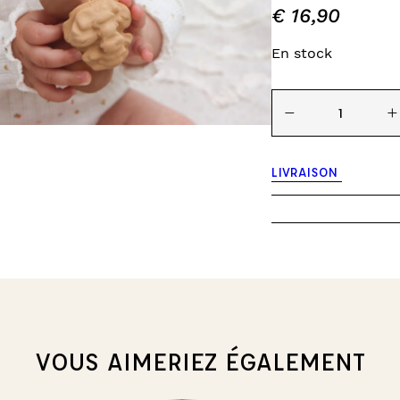
€
16,90
INES
TOURS DE LIT
VEILLEUSES
En stock
quantité
−
+
de
Jouet
de
dentition
LIVRAISON
-
Nutty
the
Walnut
VOUS AIMERIEZ ÉGALEMENT