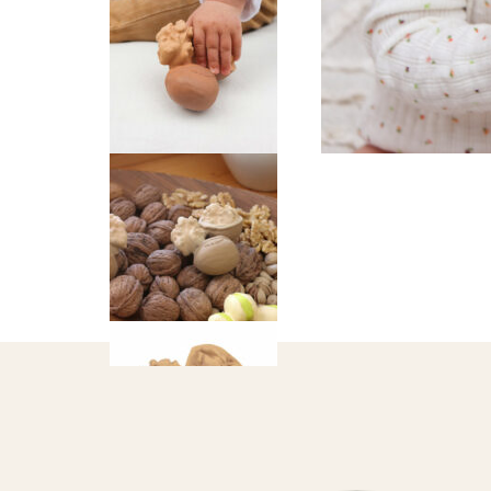
T-SHIRTS/BLOUSES
TÉTINES ET ATTACHES TÉT
TROUSSES DE TOILETTE
SAVONS
BIJOUX
CARTE CADEAU 💌
BOUGIES
BRÛLES PARFUM
FONDANTS PARFUMÉS
PAPETERIE
PARFUMS VOITURE
SAC WEEK-END
SAVONS