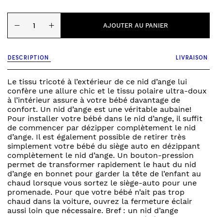
quantité
−
+
de
AJOUTER AU PANIER
Grain
Knit
Oatmeal
DESCRIPTION
LIVRAISON
-
nid
d’ange
Le tissu tricoté à l’extérieur de ce nid d’ange lui
confère une allure chic et le tissu polaire ultra-doux
à l’intérieur assure à votre bébé davantage de
confort. Un nid d’ange est une véritable aubaine!
Pour installer votre bébé dans le nid d’ange, il suffit
de commencer par dézipper complètement le nid
d’ange. Il est également possible de retirer très
simplement votre bébé du siège auto en dézippant
complètement le nid d’ange. Un bouton-pression
permet de transformer rapidement le haut du nid
d’ange en bonnet pour garder la tête de l’enfant au
chaud lorsque vous sortez le siège-auto pour une
promenade. Pour que votre bébé n’ait pas trop
chaud dans la voiture, ouvrez la fermeture éclair
aussi loin que nécessaire. Bref : un nid d’ange