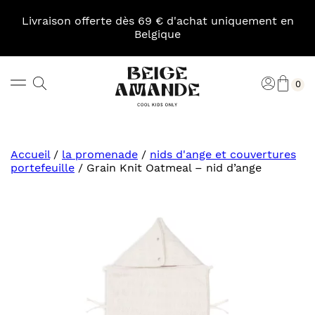
Skip
to
Livraison offerte dès 69 € d'achat uniquement en
content
Belgique
Pani
Rechercher
Connexi
0
Beige
Amande
Accueil
/
la promenade
/
nids d'ange et couvertures
portefeuille
/
Grain Knit Oatmeal – nid d’ange