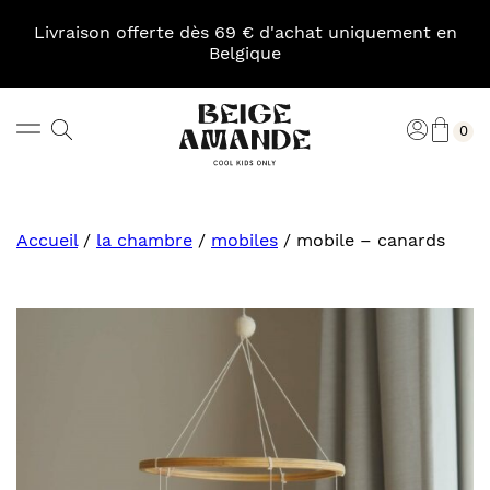
Skip
to
Livraison offerte dès 69 € d'achat uniquement en
content
Belgique
Pani
Rechercher
Connexi
0
Beige
Amande
Accueil
/
la chambre
/
mobiles
/
mobile – canards