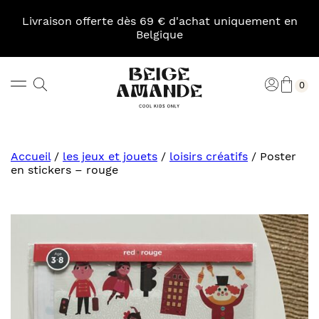
Skip
to
Livraison offerte dès 69 € d'achat uniquement en
content
Belgique
Pani
Rechercher
Connexi
0
Beige
Amande
Accueil
/
les jeux et jouets
/
loisirs créatifs
/
Poster
en stickers – rouge