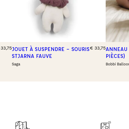
33,75
€
33,75
JOUET À SUSPENDRE – SOURIS
ANNEAU 
STJARNA FAUVE
PIÈCES)
Saga
Bobbi Balloo