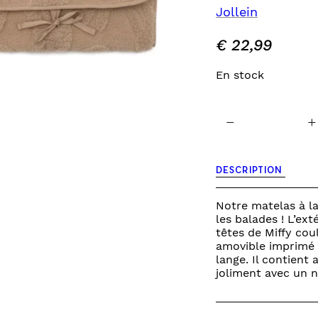
Jollein
INES
TOURS DE LIT
VEILLEUSES
€
22,99
En stock
quantité
−
+
de
miffy
jacquard
teddy
DESCRIPTION
biscuit
-
tapis
Notre matelas à l
à
les balades ! L’ex
langer
têtes de Miffy coul
nomade
amovible imprimé M
lange. Il contient
joliment avec un 