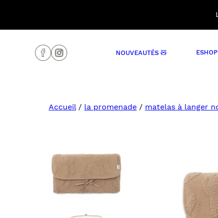
Skip
to
content
Share Icon
Share Icon
ESHOP
NOUVEAUTÉS 🧸
ACCESSOIRES
ACCESSOIRES
BIJOUX
BOUILLOTTES
Accueil
/
la promenade
/
matelas à langer 
BLOOMERS/SHORTS/JUPES
CAPES DE BAIN
BODYS/PYJAMAS
GANTS DE TOILETTE
BONNETS/TURBANS
HOUSSE DE MATELAS À LA
CHAUSSONS/CHAUSSETTES
HYGIÈNE
MAILLOTS DE BAIN
JOUETS DE BAIN
PANTALONS/LEGGINGS
LANGES ET TÉTRAS
PULLS/SWEATS/GILETS
MATELAS À LANGER
SALOPETTES/COMBINAISONS/ROBES
PEIGNOIRS ET PONCHOS
TABLEAUX D’APPRENTISSAG