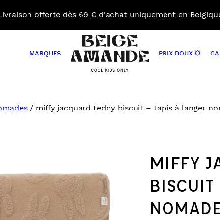
Livraison offerte dès 69 € d'achat uniquement en Belgiqu
MARQUES
PRIX DOUX 💥
CA
Beige
Amande
Close
BAVOIRS
COUVERTURES
ACCE
search
BIBERONS ET ACCESSOIRES
DOUDOUS
JOUE
nomades
/
miffy jacquard teddy biscuit – tapis à langer n
BOÎTES À TARTINES ET GOURDES
DÉCORATIONS
MATE
SERVIETTES
DRAPS HOUSSES
NIDS
PORTE
NGER
TÉTINES GRIGNOTEUSES
GIGOTEUSES
PROT
VAISSELLE
LIVRES DE SOUVENIRS
MIFFY J
SACS
MOBILES
BISCUIT
PANIERS DE RANGEMENTS
PELUCHES MUSICALES
NOMAD
RANGES DOUDOU
ES
TABLEAUX D’APPRENTISSAGES