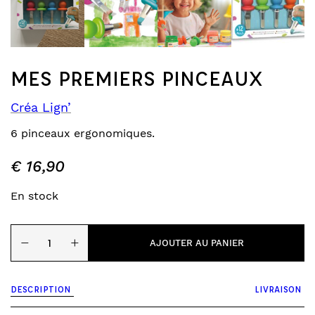
MES PREMIERS PINCEAUX
Créa Lign’
6 pinceaux ergonomiques.
€
16,90
En stock
quantité
−
+
de
AJOUTER AU PANIER
Mes
premiers
pinceaux
DESCRIPTION
LIVRAISON