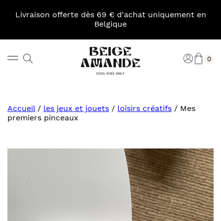
Skip
to
Livraison offerte dès 69 € d'achat uniquement en
content
Belgique
Pani
Rechercher
Connexi
0
Beige
Amande
Accueil
/
les jeux et jouets
/
loisirs créatifs
/
Mes
premiers pinceaux