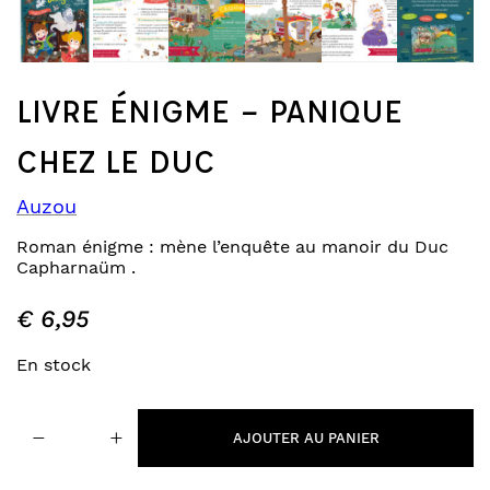
LIVRE ÉNIGME – PANIQUE
CHEZ LE DUC
Auzou
Roman énigme : mène l’enquête au manoir du Duc
Capharnaüm .
€
6,95
En stock
quantité
−
+
de
AJOUTER AU PANIER
livre
énigme