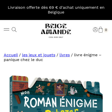
Skip
to
Livraison offerte dès 69 € d'achat uniquement en
content
Belgique
Pani
Rechercher
Connexi
0
Beige
Amande
Accueil
/
les jeux et jouets
/
livres
/
livre énigme –
panique chez le duc