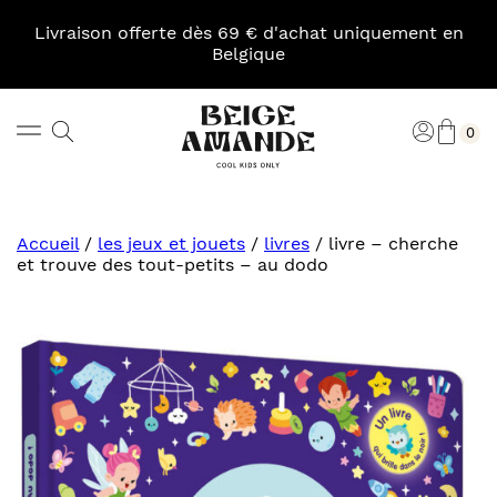
Skip
to
Livraison offerte dès 69 € d'achat uniquement en
content
Belgique
Pani
Rechercher
Connexi
0
Beige
Amande
Accueil
/
les jeux et jouets
/
livres
/
livre – cherche
et trouve des tout-petits – au dodo