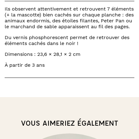
trouve
des
Ils observent attentivement et retrouvent 7 éléments
tout-
(+ la mascotte) bien cachés sur chaque planche : des
petits
animaux endormis, des étoiles filantes, Peter Pan ou
-
le marchand de sable apparaissent au fil des pages.
au
Du vernis phosphorescent permet de retrouver des
dodo
éléments cachés dans le noir !
Dimensions : 23,6 × 28,1 × 2 cm
À partir de 3 ans
VOUS AIMERIEZ ÉGALEMENT