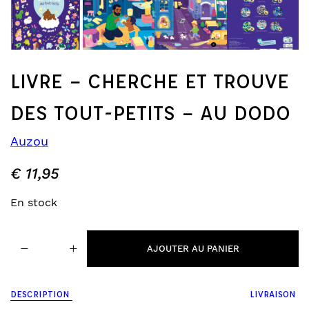
LIVRE – CHERCHE ET TROUVE
DES TOUT-PETITS – AU DODO
Auzou
€
11,95
En stock
quantité
−
+
de
AJOUTER AU PANIER
livre
-
cherche
DESCRIPTION
LIVRAISON
et