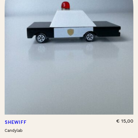
€
15,00
SHEWIFF
Candylab