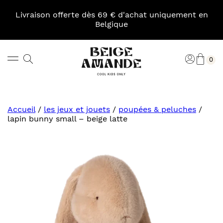
Skip
to
Livraison offerte dès 69 € d'achat uniquement en
content
Belgique
Pani
Rechercher
Connexi
0
Beige
Amande
Accueil
/
les jeux et jouets
/
poupées & peluches
/
lapin bunny small – beige latte