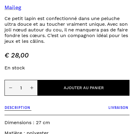
Maileg
Ce petit lapin est confectionné dans une peluche
ultra douce et au toucher vraiment unique. Avec son
joli nœud autour du cou, il ne manquera pas de faire
fondre les cœurs. C’est un compagnon idéal pour les
jeux et les câlins.
€
28,00
En stock
quantité
−
+
de
AJOUTER AU PANIER
lapin
bunny
small
DESCRIPTION
LIVRAISON
-
beige
latte
Dimensions : 27 cm
Matière : polyester