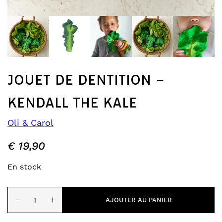
JOUET DE DENTITION –
KENDALL THE KALE
Oli & Carol
€
19,90
En stock
quantité
−
+
de
AJOUTER AU PANIER
Jouet
de