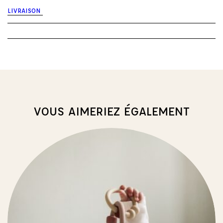
dentition
LIVRAISON
-
Kendall
the
Kale
VOUS AIMERIEZ ÉGALEMENT