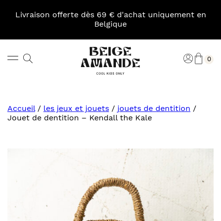
Skip
to
Livraison offerte dès 69 € d'achat uniquement en
content
Belgique
Pani
Rechercher
Connexi
0
Beige
Amande
Accueil
/
les jeux et jouets
/
jouets de dentition
/
Jouet de dentition – Kendall the Kale