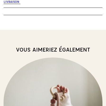
LIVRAISON
-
John
lemon
VOUS AIMERIEZ ÉGALEMENT