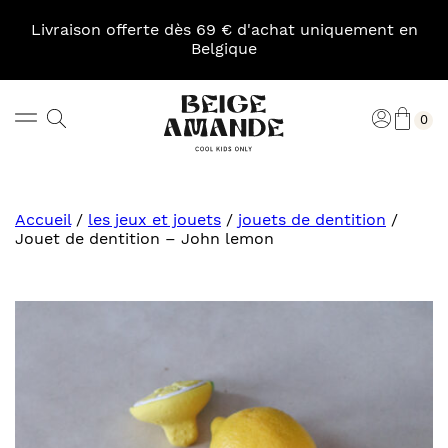
Skip
to
Livraison offerte dès 69 € d'achat uniquement en
content
Belgique
Pani
Rechercher
Connexi
0
Beige
Amande
Accueil
/
les jeux et jouets
/
jouets de dentition
/
Jouet de dentition – John lemon