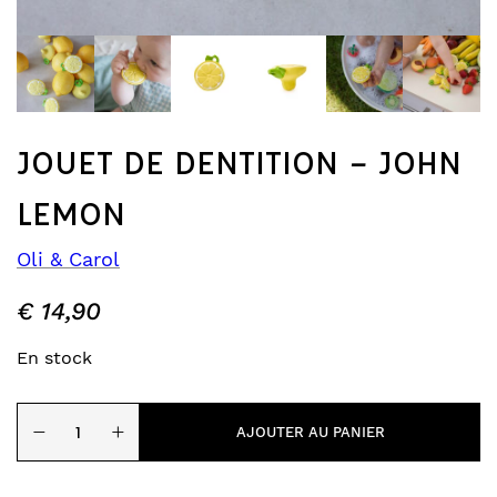
JOUET DE DENTITION – JOHN
LEMON
Oli & Carol
€
14,90
En stock
quantité
−
+
de
AJOUTER AU PANIER
Jouet
de
dentition