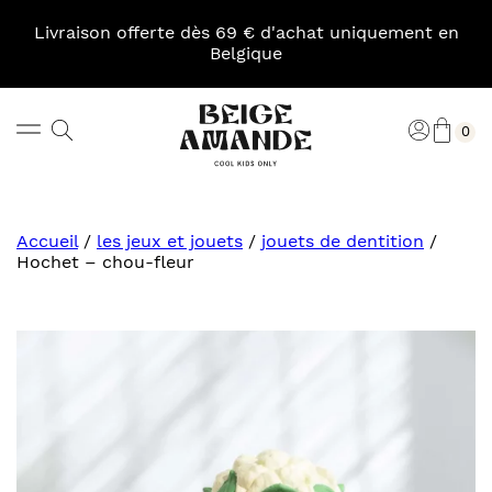
Skip
to
Livraison offerte dès 69 € d'achat uniquement en
content
Belgique
Pani
Rechercher
Connexi
0
Beige
Amande
Accueil
/
les jeux et jouets
/
jouets de dentition
/
Hochet – chou-fleur