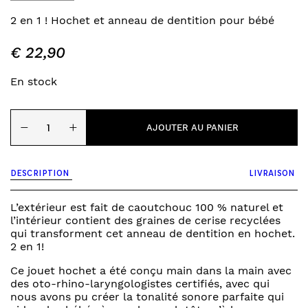
2 en 1 ! Hochet et anneau de dentition pour bébé
€
22,90
En stock
quantité
−
+
de
AJOUTER AU PANIER
Hochet
-
chou-
DESCRIPTION
LIVRAISON
fleur
L’extérieur est fait de caoutchouc 100 % naturel et
l’intérieur contient des graines de cerise recyclées
qui transforment cet anneau de dentition en hochet.
2 en 1!
Ce jouet hochet a été conçu main dans la main avec
des oto-rhino-laryngologistes certifiés, avec qui
nous avons pu créer la tonalité sonore parfaite qui