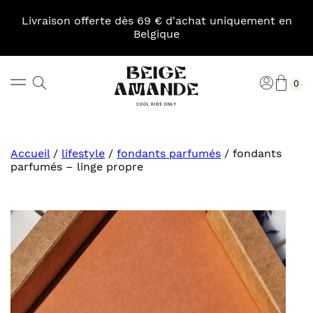
Skip
to
Livraison offerte dès 69 € d'achat uniquement en
content
Belgique
Pani
Rechercher
Connexi
0
Beige
Amande
Accueil
/
lifestyle
/
fondants parfumés
/
fondants
parfumés – linge propre