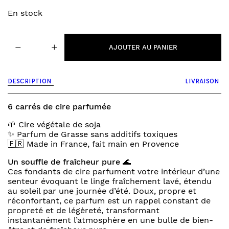
En stock
quantité
−
+
de
AJOUTER AU PANIER
fondants
parfumés
-
DESCRIPTION
LIVRAISON
linge
propre
6 carrés de cire parfumée
🌱 Cire végétale de soja
✨ Parfum de Grasse sans additifs toxiques
🇫🇷 Made in France, fait main en Provence
Un souffle de fraîcheur pure 🌊
Ces fondants de cire parfument votre intérieur d’une
senteur évoquant le linge fraîchement lavé, étendu
au soleil par une journée d’été. Doux, propre et
réconfortant, ce parfum est un rappel constant de
propreté et de légèreté, transformant
instantanément l’atmosphère en une bulle de bien-