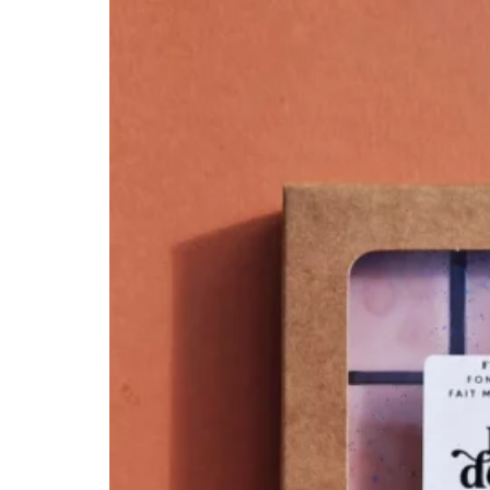
T-SHIRTS/BLOUSES
TÉTINES ET ATTACHES TÉT
TROUSSES DE TOILETTE
SAVONS
BIJOUX
CARTE CADEAU 💌
BOUGIES
BRÛLES PARFUM
FONDANTS PARFUMÉS
PAPETERIE
PARFUMS VOITURE
SAC WEEK-END
SAVONS