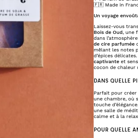
🇫🇷 Made in Franc
Un voyage envoûta
Laissez-vous trans
Bois de Oud
, une 
dans l’atmosphère
de cire parfumée
d
mêlant les notes 
d’épices délicates.
captivante
et sens
cocon de chaleur 
DANS QUELLE PI
Parfait pour crée
une chambre, où s
touche d’élégance.
une salle de médi
calme et à la relax
POUR QUELLE A