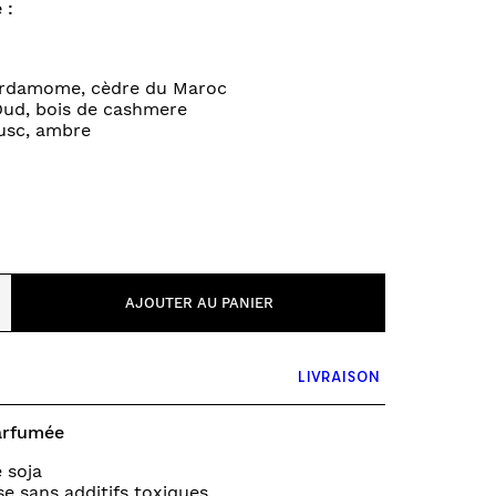
 :
PUZZLE & JEUX DE SOCIÉTÉ
FONDS ET TOURS DE PARC
VÉHICULES
Cardamome, cèdre du Maroc
0 – 6 MOIS
Oud, bois de cashmere
usc, ambre
6 – 12 MOIS
12 – 18 MOIS
18 – 2 ANS
2 – 3 ANS
3+ ANS
AJOUTER AU PANIER
LIVRAISON
parfumée
e soja
e sans additifs toxiques