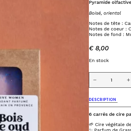
Pyramide olfactive
INES
TOURS DE LIT
Boisé, oriental
VEILLEUSES
Notes de tête : 
Notes de coeur : 
Notes de fond : M
€
8,00
En stock
quantité
−
+
de
fondants
parfumés
-
DESCRIPTION
bois
de
oud
6 carrés de cire 
🌱 Cire végétale d
✨ Parfum de Grass