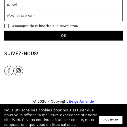
J'accepte de m'inscrire à la newsletter.
SUIVEZ-NOUS!
Share Icon
Share Icon
© 2026 - Copyright
Beige Amande
Tous droits réservés
Nous utilisons des cookies pour nous assurer que
Site créé par
Tampala Studio
&
Ecran Noir
.
nous vous offrons la meilleure expérience sur notre
Conditions générales de ventes
site Web. Si vous continuez à utiliser ce site, nous
ACCEPTER
Politique de confidentialité
supposerons que vous en êtes satisfait.