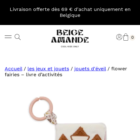
Skip
to
Livraison offerte dès 69 € d'achat uniquement en
content
Belgique
Pani
Rechercher
Connexi
0
Beige
Amande
Accueil
/
les jeux et jouets
/
jouets d'éveil
/
flower
fairies – livre d’activités