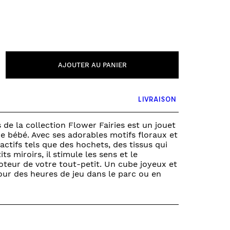
PUZZLE & JEUX DE SOCIÉTÉ
FONDS ET TOURS DE PARC
VÉHICULES
0 – 6 MOIS
6 – 12 MOIS
AJOUTER AU PANIER
12 – 18 MOIS
18 – 2 ANS
LIVRAISON
2 – 3 ANS
3+ ANS
s de la collection Flower Fairies est un jouet
e bébé. Avec ses adorables motifs floraux et
actifs tels que des hochets, des tissus qui
its miroirs, il stimule les sens et le
eur de votre tout-petit. Un cube joyeux et
pour des heures de jeu dans le parc ou en