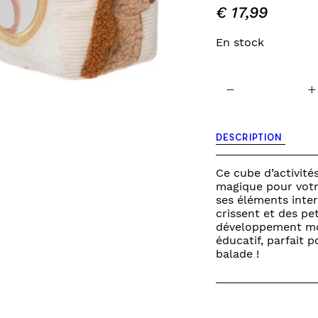
€
17,99
INES
TOURS DE LIT
VEILLEUSES
En stock
quantité
−
+
de
flower
fairies
-
DESCRIPTION
cube
d'activités
Ce cube d’activité
magique pour votr
ses éléments inter
crissent et des pet
développement mot
éducatif, parfait 
balade !