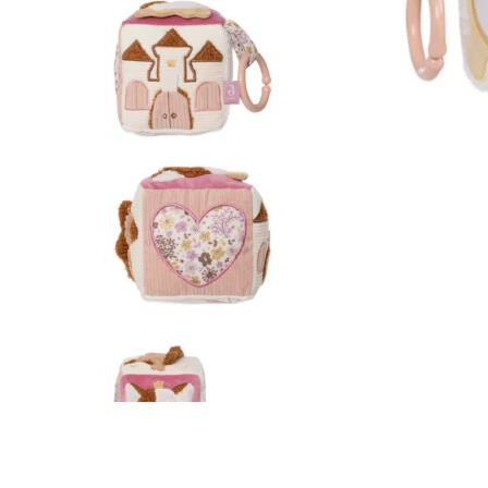
T-SHIRTS/BLOUSES
TÉTINES ET ATTACHES TÉT
TROUSSES DE TOILETTE
SAVONS
BIJOUX
CARTE CADEAU 💌
BOUGIES
BRÛLES PARFUM
FONDANTS PARFUMÉS
PAPETERIE
PARFUMS VOITURE
SAC WEEK-END
SAVONS