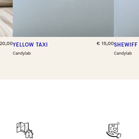
20,00
€
15,00
YELLOW TAXI
SHEWIFF
Candylab
Candylab