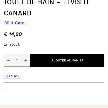
JOUET DE BAIN – ELVIS LE
CANARD
Oli & Carol
€
14,90
En stock
quantité
−
+
de
AJOUTER AU PANIER
Jouet
de
bain
LIVRAISON
-
Elvis
le
canard