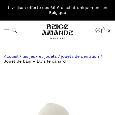
Skip
to
Livraison offerte dès 69 € d'achat uniquement en
content
Belgique
Pani
Rechercher
Connexi
0
Beige
Amande
Accueil
/
les jeux et jouets
/
jouets de dentition
/
Jouet de bain – Elvis le canard