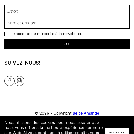
J'accepte de m'inscrire à la newsletter.
SUIVEZ-NOUS!
Share Icon
Share Icon
© 2026 - Copyright
Beige Amande
Tous droits réservés
Nous utilisons des cookies pour nous assurer que
Site créé par
Tampala Studio
&
Ecran Noir
.
nous vous offrons la meilleure expérience sur notre
Conditions générales de ventes
site Web. Si vous continuez à utiliser ce site, nous
ACCEPTER