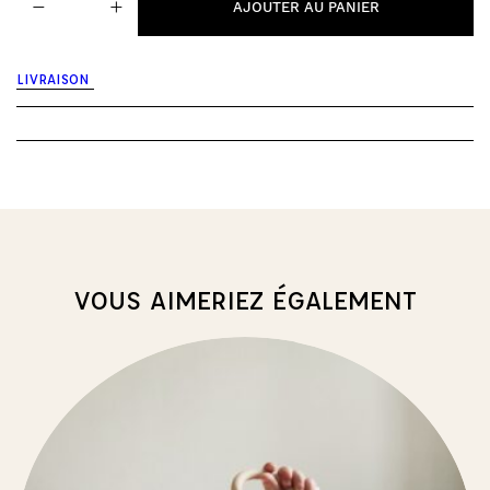
−
+
de
AJOUTER AU PANIER
Elephant
tales
-
LIVRAISON
peluche
VOUS AIMERIEZ ÉGALEMENT