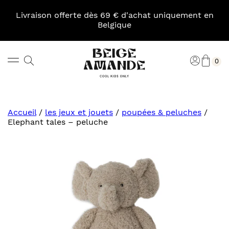
Skip
to
Livraison offerte dès 69 € d'achat uniquement en
content
Belgique
Pani
Rechercher
Connexi
0
Beige
Amande
Accueil
/
les jeux et jouets
/
poupées & peluches
/
Elephant tales – peluche