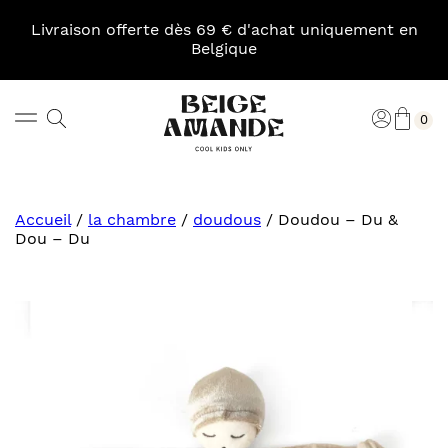
Skip
to
Livraison offerte dès 69 € d'achat uniquement en
content
Belgique
Pani
Rechercher
Connexi
0
Beige
Amande
Accueil
/
la chambre
/
doudous
/
Doudou – Du &
Dou – Du