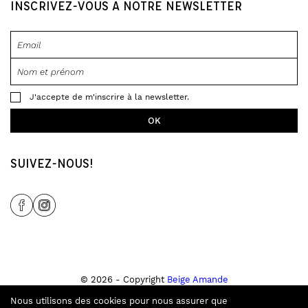
INSCRIVEZ-VOUS À NOTRE NEWSLETTER
J'accepte de m'inscrire à la newsletter.
SUIVEZ-NOUS!
Share Icon
Share Icon
© 2026 - Copyright
Beige Amande
Tous droits réservés
Nous utilisons des cookies pour nous assurer que
Site créé par
Tampala Studio
&
Ecran Noir
.