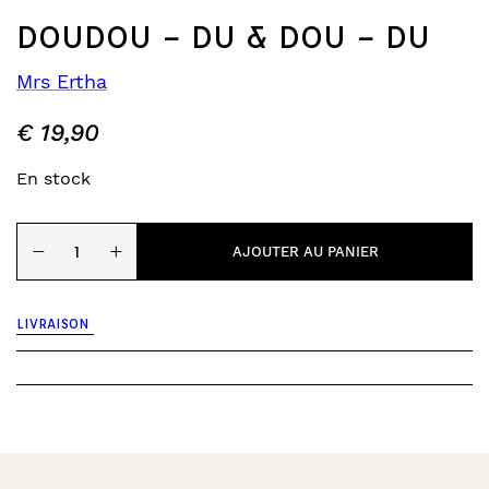
DOUDOU – DU & DOU – DU
Mrs Ertha
€
19,90
En stock
quantité
−
+
de
AJOUTER AU PANIER
Doudou
-
Du
LIVRAISON
&
Dou
-
Du