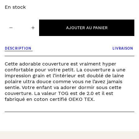
En stock
quantité
−
+
de
AJOUTER AU PANIER
Grain
Knit
Oatmeal/velvet
DESCRIPTION
LIVRAISON
-
couverture
Cette adorable couverture est vraiment hyper
confortable pour votre petit. La couverture a une
impression grain et l’intérieur est doublé de laine
polaire ultra douce comme vous ne l’avez jamais
sentie. Votre enfant va adorer dormir sous cette
couverture. La valeur TOG est de 2.0 et il est
fabriqué en coton certifié OEKO TEX.