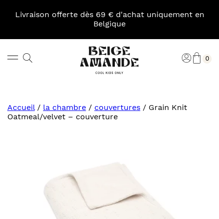
Skip
to
Livraison offerte dès 69 € d'achat uniquement en
content
Belgique
Pani
Rechercher
Connexi
0
Beige
Amande
Accueil
/
la chambre
/
couvertures
/
Grain Knit
Oatmeal/velvet – couverture