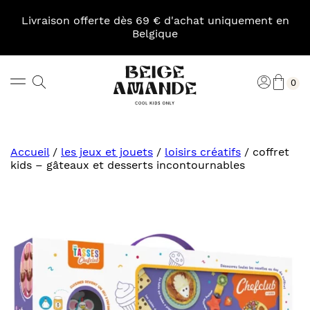
Skip
to
Livraison offerte dès 69 € d'achat uniquement en
content
Belgique
Pani
Rechercher
Connexi
0
Beige
Amande
Accueil
/
les jeux et jouets
/
loisirs créatifs
/
coffret
kids – gâteaux et desserts incontournables