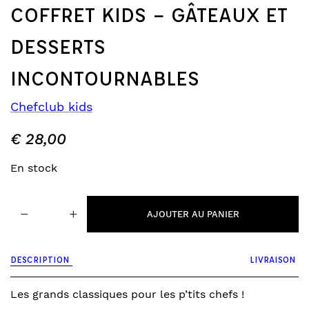
COFFRET KIDS – GÂTEAUX ET
DESSERTS
INCONTOURNABLES
Chefclub kids
€
28,00
En stock
quantité
−
+
de
AJOUTER AU PANIER
coffret
kids
-
DESCRIPTION
LIVRAISON
gâteaux
et
desserts
Les grands classiques pour les p’tits chefs !
incontournables