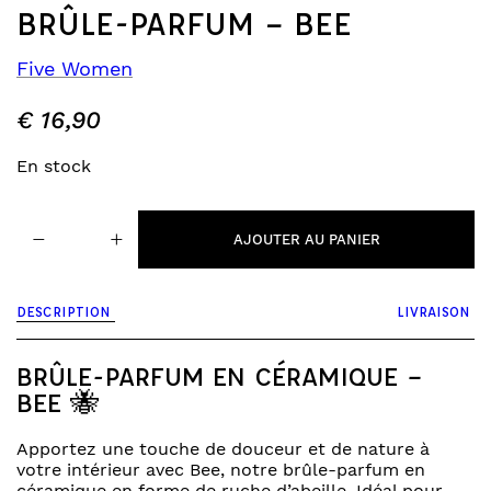
BRÛLE-PARFUM – BEE
Five Women
€
16,90
En stock
quantité
−
+
de
AJOUTER AU PANIER
brûle-
parfum
-
DESCRIPTION
LIVRAISON
bee
BRÛLE-PARFUM EN CÉRAMIQUE –
BEE 🐝
Apportez une touche de douceur et de nature à
votre intérieur avec Bee, notre brûle-parfum en
céramique en forme de ruche d’abeille. Idéal pour