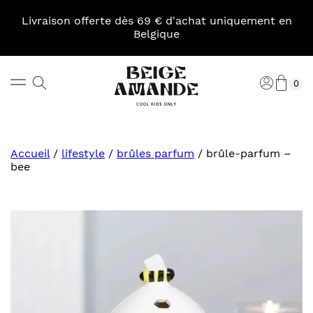
Skip
to
Livraison offerte dès 69 € d'achat uniquement en
content
Belgique
Pani
Rechercher
Connexi
0
Beige
Amande
Accueil
/
lifestyle
/
brûles parfum
/
brûle-parfum –
bee