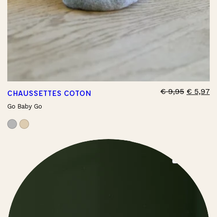
€
9,95
€
5,97
CHAUSSETTES COTON
Go Baby Go
PRO
PROMO
ON
SAL