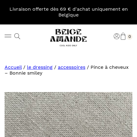
Skip
to
Livraison offerte dès 69 € d'achat uniquement en
content
Belgique
Pani
Rechercher
Connexi
0
Beige
Amande
Accueil
/
le dressing
/
accessoires
/
Pince à cheveux
– Bonnie smiley