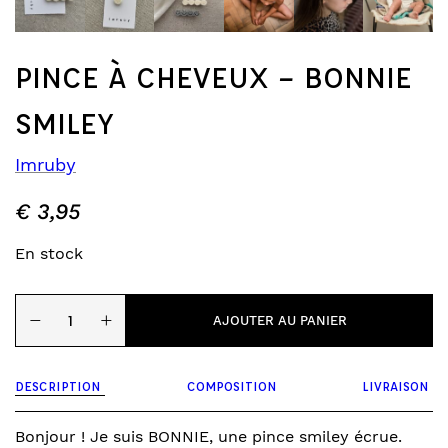
PINCE À CHEVEUX – BONNIE
SMILEY
Imruby
€
3,95
En stock
quantité
−
+
de
AJOUTER AU PANIER
Pince
à
cheveux
DESCRIPTION
COMPOSITION
LIVRAISON
-
Bonnie
smiley
Bonjour ! Je suis BONNIE, une pince smiley écrue.