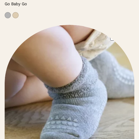
Go Baby Go
PRO
PROMO
ON
SAL