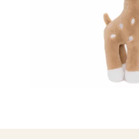
T-SHIRTS/BLOUSES
TÉTINES ET ATTACHES TÉT
TROUSSES DE TOILETTE
SAVONS
BIJOUX
CARTE CADEAU 💌
BOUGIES
BRÛLES PARFUM
FONDANTS PARFUMÉS
PAPETERIE
PARFUMS VOITURE
SAC WEEK-END
SAVONS