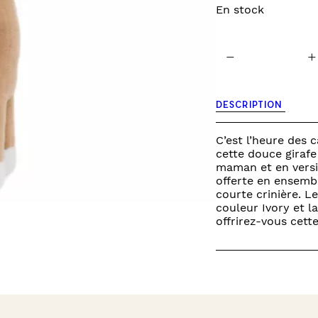
En stock
INES
TOURS DE LIT
VEILLEUSES
quantité
−
+
de
biscuit
-
peluche
DESCRIPTION
giraffe
C’est l’heure des
cette douce girafe
maman et en versio
offerte en ensembl
courte crinière. L
couleur Ivory et l
offrirez-vous cett