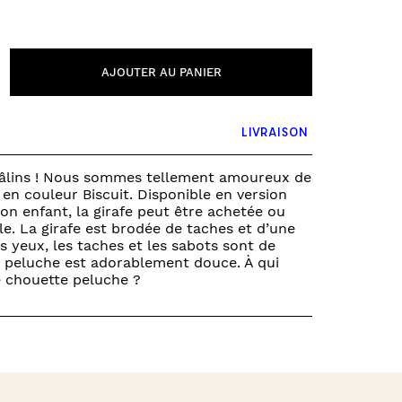
PUZZLE & JEUX DE SOCIÉTÉ
FONDS ET TOURS DE PARC
VÉHICULES
AJOUTER AU PANIER
0 – 6 MOIS
6 – 12 MOIS
12 – 18 MOIS
LIVRAISON
18 – 2 ANS
2 – 3 ANS
 câlins ! Nous sommes tellement amoureux de
 en couleur Biscuit. Disponible en version
3+ ANS
n enfant, la girafe peut être achetée ou
e. La girafe est brodée de taches et d’une
es yeux, les taches et les sabots sont de
a peluche est adorablement douce. À qui
e chouette peluche ?