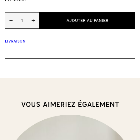
quantité
−
+
de
AJOUTER AU PANIER
Jouet
de
dentition
LIVRAISON
-
soleil
VOUS AIMERIEZ ÉGALEMENT