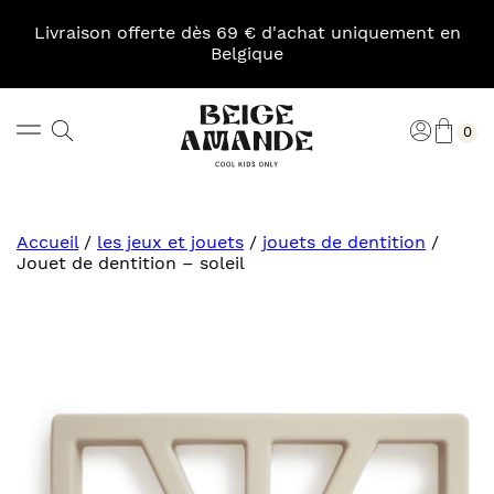
Skip
to
Livraison offerte dès 69 € d'achat uniquement en
content
Belgique
Pani
Rechercher
Connexi
0
Beige
Amande
Accueil
/
les jeux et jouets
/
jouets de dentition
/
Jouet de dentition – soleil